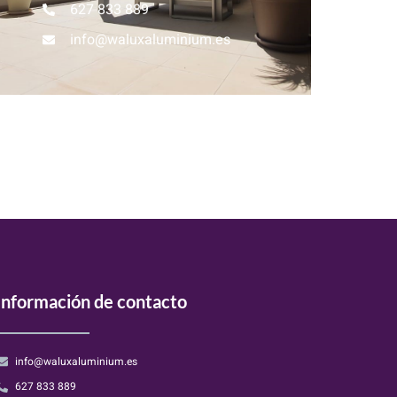
627 833 889
info@waluxaluminium.es
Información de contacto
info@waluxaluminium.es
627 833 889