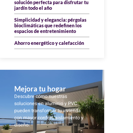
solución perfecta para disfrutar tu
jardín todo el año
Simplicidad y elegancia: pérgolas
bioclimáticas que redefinen los
espacios de entretenimiento
Ahorro energético y calefacción
Mejora tu hogar
Descubre cómo nuestras
soluciones en aluminio y PVC
pueden transformar tu vivienda
con mayor confort, aislamiento y
diseño.