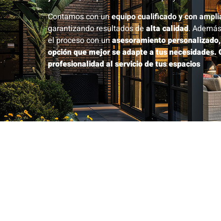
Contamos con un
equipo cualificado y con ampl
garantizando resultados de
alta calidad
. Además
el proceso con un
asesoramiento personalizado, 
opción que mejor se adapte a tus necesidades. 
profesionalidad al servicio de tus espacios