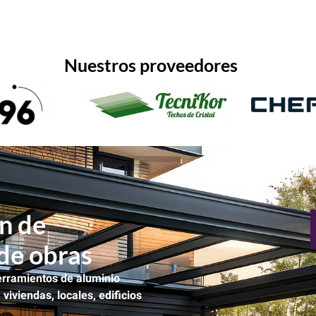
Nuestros proveedores
n de
 de obras
cerramientos de aluminio
n
viviendas, locales, edificios