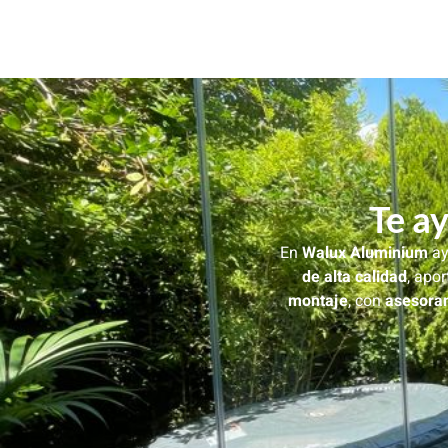
Te a
En
Walux Aluminium
ay
de alta calidad
, apo
montaje
, con
asesoram