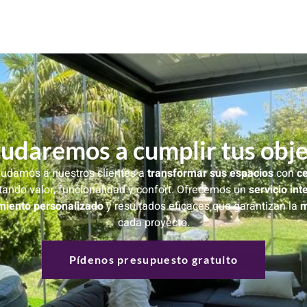
yudaremos a cumplir tus obje
udamos a nuestros clientes a
transformar sus espacios
con
ce
rtando valor, funcionalidad y confort. Ofrecemos un
servicio int
iento personalizado
y resultados eficaces que garantizan la
m
cada proyecto.
Pídenos presupuesto gratuito