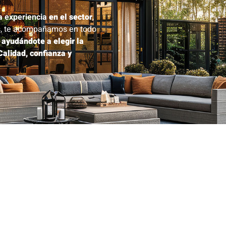
ia experiencia
en el sector
,
, te acompañamos en todo
ayudándote a elegir la
Calidad, confianza y