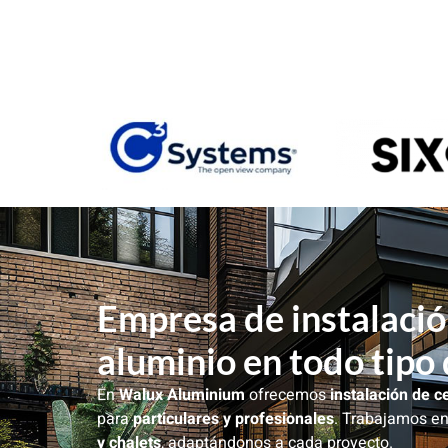
Empresa de instalació
aluminio en todo tipo
En
Walux Aluminium
ofrecemos
instalación de 
para
particulares y profesionales
. Trabajamos e
y chalets
, adaptándonos a cada proyecto.