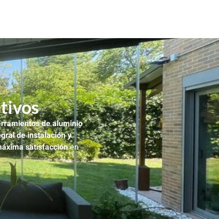
tivos
rramientos de aluminio
egral de instalación y
áxima satisfacción
en