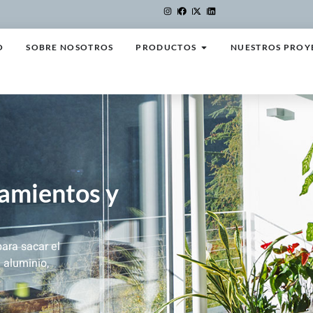
O
SOBRE NOSOTROS
PRODUCTOS
NUESTROS PROY
ramientos y
ara sacar el
 aluminio,