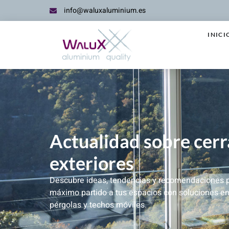
info@waluxaluminium.es
INICI
Actualidad sobre cer
exteriores
Descubre ideas, tendencias y recomendaciones p
máximo partido a tus espacios con soluciones en
pérgolas y techos móviles.