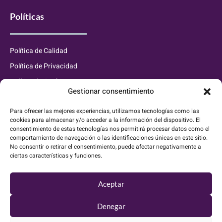
Políticas
Política de Calidad
Política de Privacidad
Política de Cookies
Gestionar consentimiento
Información de contacto
Para ofrecer las mejores experiencias, utilizamos tecnologías como las
cookies para almacenar y/o acceder a la información del dispositivo. El
consentimiento de estas tecnologías nos permitirá procesar datos como el
info@waluxaluminium.es
comportamiento de navegación o las identificaciones únicas en este sitio.
No consentir o retirar el consentimiento, puede afectar negativamente a
627 833 889
ciertas características y funciones.
C. de Buenos Aires, 7, 28320 Pinto, Madrid
Aceptar
Denegar
Walux Aluminium – Empresa de Aluminio expertos en
Cerramientos