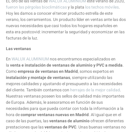
EL oro de las ventas de
WALUX ALUMINIUM
este verano de 2020,
fueron las pérgolas bioclimáticas
y la plata
los techos móviles
.
Hoy les damos a conocer el tercer producto estrella de este
verano, los cerramientos. Un producto líder en ventas ante las dos
nuevas necesidades que casi todos los hogares españoles en
esta era postcovid: incrementar la seguridad y economizar en las
facturas de la luz.
Las ventanas
En
WALUX ALUMINIUM
nos encontramos especializados en
la
venta e instalación de ventanas de aluminio y PVC a medida
.
Como
empresa de ventanas en Madrid
, somos expertos en
instalación y montaje de ventanas
, siempre utilizando las
mejores calidades y ajustando el presupuesto a las necesidades
del cliente. También contamos con
herrajes de la mejor calidad
.
Nuestras ventanas poseen los sellos de calidad más importantes
de Europa. Además, le asesoramos en función de sus
necesidades para que pueda contar con toda la información a la
hora de
comprar ventanas nuevas en Madrid
. Al igual que en el
caso de las puertas, las
ventanas de aluminio
ofrecen diferentes
prestaciones que las
ventanas de PVC
. Unas buenas ventanas no